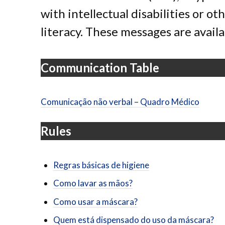
with intellectual disabilities or ot
literacy. These messages are avail
Communication Table
Comunicação não verbal – Quadro Médico
Rules
Regras básicas de higiene
Como lavar as mãos?
Como usar a máscara?
Quem está dispensado do uso da máscara?